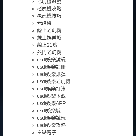
老虎機遊戲
老虎機攻略
老虎機技巧
老虎機
線上老虎機
線上娛樂城
線上21點
熱門老虎機
usdt娛樂試玩
usdt娛樂註冊
usdt娛樂訊號
usdt娛樂老虎機
usdt娛樂打法
usdt娛樂下載
usdt娛樂APP
usdt娛樂城
usdt娛樂試玩
usdt娛樂攻略
富遊電子