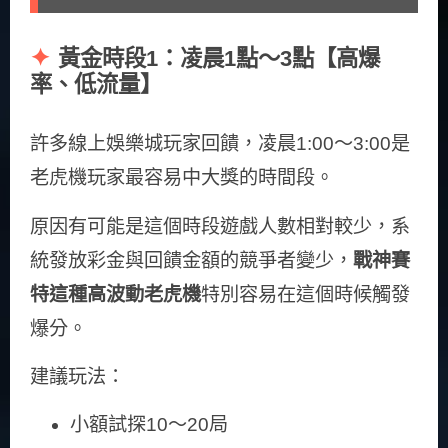
黃金時段1：凌晨1點～3點【高爆
率、低流量】
許多線上娛樂城玩家回饋，凌晨1:00～3:00是
老虎機玩家最容易中大獎的時間段。
原因有可能是這個時段遊戲人數相對較少，系
統發放彩金與回饋金額的競爭者變少，
戰神賽
特這種高波動老虎機
特別容易在這個時候觸發
爆分。
建議玩法：
小額試探10～20局