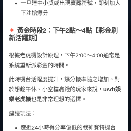
一旦連中小獎或出現寶藏符號，即刻加大
下注搶爆分
黃金時段2：下午2點～4點【彩金刷
新活躍期】
根據老虎機設計原理，下午2:00～4:00通常是
系統重新派彩金的時間。
此時機台活躍度提升，爆分機率隨之增加。對
於想趁午休、小空檔贏錢的玩家來說，
usdt娛
樂老虎機
也是非常理想的選擇。
建議玩法：
選近24小時得分率偏低的戰神賽特機台